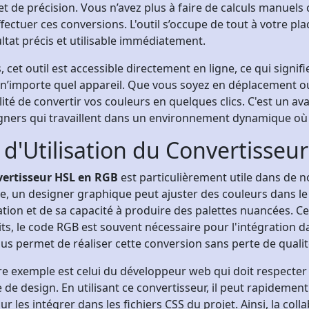
t de précision. Vous n’avez plus à faire de calculs manuels c
fectuer ces conversions. L'outil s’occupe de tout à votre p
ltat précis et utilisable immédiatement.
, cet outil est accessible directement en ligne, ce qui sign
n’importe quel appareil. Que vous soyez en déplacement ou
lité de convertir vos couleurs en quelques clics. C'est un 
gners qui travaillent dans un environnement dynamique où la
 d'Utilisation du Convertisse
vertisseur HSL en RGB
est particulièrement utile dans de 
, un designer graphique peut ajuster des couleurs dans le 
sation et de sa capacité à produire des palettes nuancées. C
its, le code RGB est souvent nécessaire pour l'intégration d
ous permet de réaliser cette conversion sans perte de qualit
re exemple est celui du développeur web qui doit respecte
e de design. En utilisant ce convertisseur, il peut rapideme
r les intégrer dans les fichiers CSS du projet. Ainsi, la co