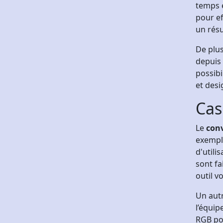
temps e
pour ef
un résu
De plus
depuis 
possibi
et desi
Cas
Le
con
exemple
d'utili
sont fa
outil v
Un aut
l’équip
RGB pou