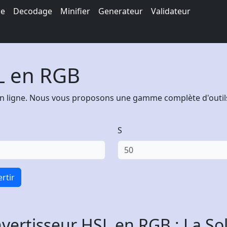
ge
Decodage
Minifier
Generateur
Validateur
L en RGB
en ligne. Nous vous proposons une gamme complète d'outils
S
rtir
vertisseur HSL en RGB : La Sol