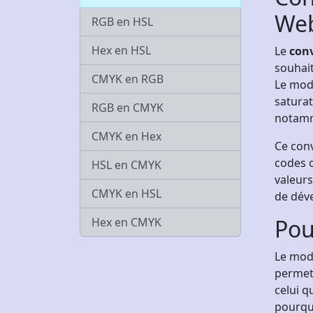
We
RGB en HSL
Hex en HSL
Le
con
souhait
CMYK en RGB
Le modè
saturat
RGB en CMYK
notamme
CMYK en Hex
Ce conv
codes c
HSL en CMYK
valeurs
CMYK en HSL
de dév
Pou
Hex en CMYK
Le modè
permet 
celui q
pourquo