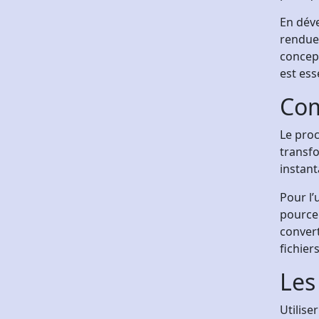
En dév
rendues
concept
est ess
Com
Le proc
transfo
instant
Pour l’u
pourcen
conver
fichier
Les
Utilise